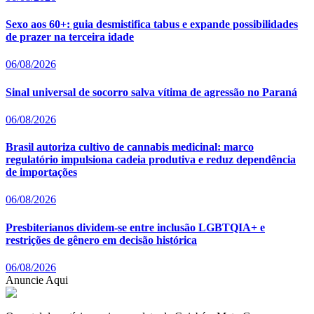
Sexo aos 60+: guia desmistifica tabus e expande possibilidades
de prazer na terceira idade
06/08/2026
Sinal universal de socorro salva vítima de agressão no Paraná
06/08/2026
Brasil autoriza cultivo de cannabis medicinal: marco
regulatório impulsiona cadeia produtiva e reduz dependência
de importações
06/08/2026
Presbiterianos dividem-se entre inclusão LGBTQIA+ e
restrições de gênero em decisão histórica
06/08/2026
Anuncie Aqui