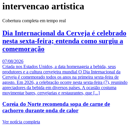
intervencao artistica
Cobertura completa em tempo real
Dia Internacional da Cerveja é celebrado
nesta sexta-feira; entenda como surgiu a
comemoração
07/08/2026
Criada nos Estados Unidos, a data homenageia a bebida, seus
produtores e a cultura cervejeira mundial O Dia Internacional da
Cerveja é comemorado todos os anos na primeira sexta-feira de
agosto. Em 2026, a celebração ocorre nesta sexta-feira (7), reunindo
apreciadores da bebida em diversos países. A ocasião costuma
movimentar bares, cervejarias e restaurantes, que [...]
Coreia do Norte recomenda sopa de carne de
cachorro durante onda de calor
Ver notícia completa