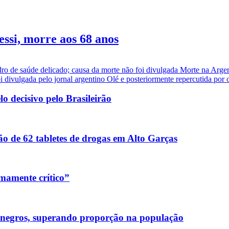
essi, morre aos 68 anos
dro de saúde delicado; causa da morte não foi divulgada Morte na Arge
i divulgada pelo jornal argentino Olé e posteriormente repercutida por ou
 decisivo pelo Brasileirão
o de 62 tabletes de drogas em Alto Garças
mamente crítico”
 negros, superando proporção na população