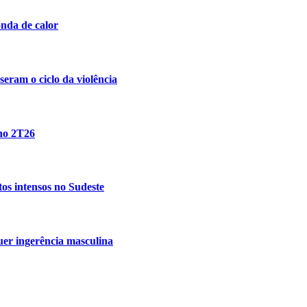
nda de calor
eram o ciclo da violência
 no 2T26
tos intensos no Sudeste
uer ingerência masculina