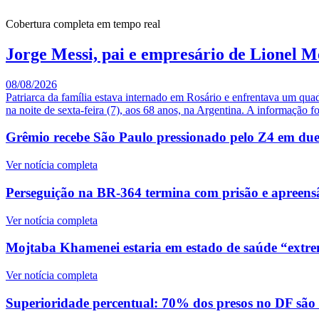
Cobertura completa em tempo real
Jorge Messi, pai e empresário de Lionel M
08/08/2026
Patriarca da família estava internado em Rosário e enfrentava um qua
na noite de sexta-feira (7), aos 68 anos, na Argentina. A informação fo
Grêmio recebe São Paulo pressionado pelo Z4 em duelo
Ver notícia completa
Perseguição na BR-364 termina com prisão e apreensã
Ver notícia completa
Mojtaba Khamenei estaria em estado de saúde “extre
Ver notícia completa
Superioridade percentual: 70% dos presos no DF são