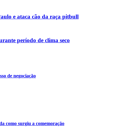
ulo e ataca cão da raça pitbull
urante período de clima seco
sso de negociação
tenda como surgiu a comemoração