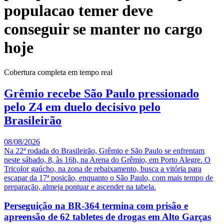
populacao temer deve
conseguir se manter no cargo
hoje
Cobertura completa em tempo real
Grêmio recebe São Paulo pressionado
pelo Z4 em duelo decisivo pelo
Brasileirão
08/08/2026
Na 22ª rodada do Brasileirão, Grêmio e São Paulo se enfrentam
neste sábado, 8, às 16h, na Arena do Grêmio, em Porto Alegre. O
Tricolor gaúcho, na zona de rebaixamento, busca a vitória para
escapar da 17ª posição, enquanto o São Paulo, com mais tempo de
preparação, almeja pontuar e ascender na tabela.
Perseguição na BR-364 termina com prisão e
apreensão de 62 tabletes de drogas em Alto Garças