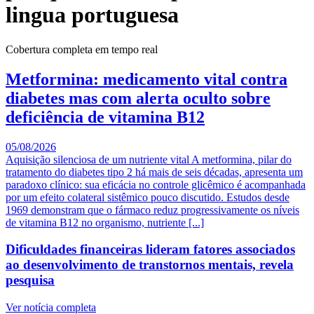
lingua portuguesa
Cobertura completa em tempo real
Metformina: medicamento vital contra
diabetes mas com alerta oculto sobre
deficiência de vitamina B12
05/08/2026
Aquisição silenciosa de um nutriente vital A metformina, pilar do
tratamento do diabetes tipo 2 há mais de seis décadas, apresenta um
paradoxo clínico: sua eficácia no controle glicêmico é acompanhada
por um efeito colateral sistêmico pouco discutido. Estudos desde
1969 demonstram que o fármaco reduz progressivamente os níveis
de vitamina B12 no organismo, nutriente [...]
Dificuldades financeiras lideram fatores associados
ao desenvolvimento de transtornos mentais, revela
pesquisa
Ver notícia completa