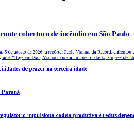
urante cobertura de incêndio em São Paulo
a, 5 de agosto de 2026, a repórter Paola Vianna, da Record, enfrentou 
grama “Hoje em Dia”, Vianna caiu em um bueiro aberto, surpreendendo 
ilidades de prazer na terceira idade
no Paraná
 regulatório impulsiona cadeia produtiva e reduz depe