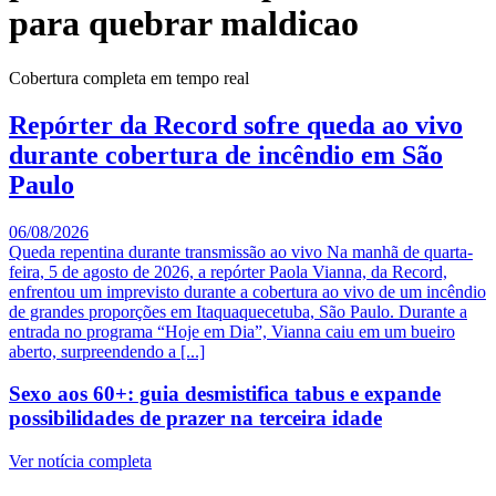
para quebrar maldicao
Cobertura completa em tempo real
Repórter da Record sofre queda ao vivo
durante cobertura de incêndio em São
Paulo
06/08/2026
Queda repentina durante transmissão ao vivo Na manhã de quarta-
feira, 5 de agosto de 2026, a repórter Paola Vianna, da Record,
enfrentou um imprevisto durante a cobertura ao vivo de um incêndio
de grandes proporções em Itaquaquecetuba, São Paulo. Durante a
entrada no programa “Hoje em Dia”, Vianna caiu em um bueiro
aberto, surpreendendo a [...]
Sexo aos 60+: guia desmistifica tabus e expande
possibilidades de prazer na terceira idade
Ver notícia completa