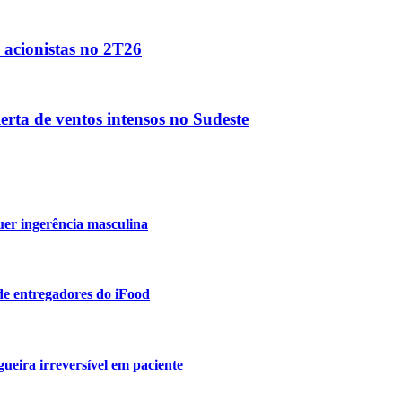
s acionistas no 2T26
erta de ventos intensos no Sudeste
uer ingerência masculina
de entregadores do iFood
ueira irreversível em paciente