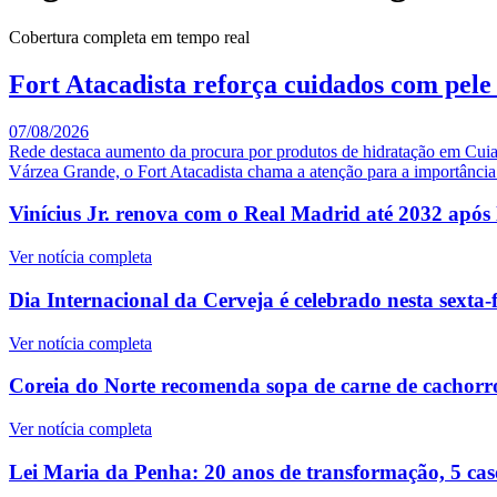
Cobertura completa em tempo real
Fort Atacadista reforça cuidados com pele 
07/08/2026
Rede destaca aumento da procura por produtos de hidratação em Cui
Várzea Grande, o Fort Atacadista chama a atenção para a importância d
Vinícius Jr. renova com o Real Madrid até 2032 após
Ver notícia completa
Dia Internacional da Cerveja é celebrado nesta sext
Ver notícia completa
Coreia do Norte recomenda sopa de carne de cachorr
Ver notícia completa
Lei Maria da Penha: 20 anos de transformação, 5 caso