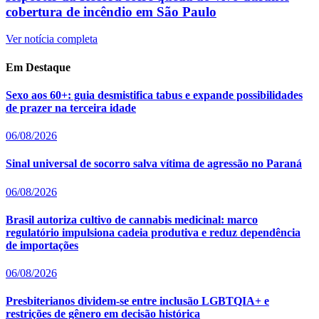
cobertura de incêndio em São Paulo
Ver notícia completa
Em Destaque
Sexo aos 60+: guia desmistifica tabus e expande possibilidades
de prazer na terceira idade
06/08/2026
Sinal universal de socorro salva vítima de agressão no Paraná
06/08/2026
Brasil autoriza cultivo de cannabis medicinal: marco
regulatório impulsiona cadeia produtiva e reduz dependência
de importações
06/08/2026
Presbiterianos dividem-se entre inclusão LGBTQIA+ e
restrições de gênero em decisão histórica