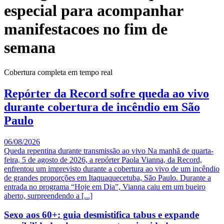
especial para acompanhar
manifestacoes no fim de
semana
Cobertura completa em tempo real
Repórter da Record sofre queda ao vivo
durante cobertura de incêndio em São
Paulo
06/08/2026
Queda repentina durante transmissão ao vivo Na manhã de quarta-
feira, 5 de agosto de 2026, a repórter Paola Vianna, da Record,
enfrentou um imprevisto durante a cobertura ao vivo de um incêndio
de grandes proporções em Itaquaquecetuba, São Paulo. Durante a
entrada no programa “Hoje em Dia”, Vianna caiu em um bueiro
aberto, surpreendendo a [...]
Sexo aos 60+: guia desmistifica tabus e expande