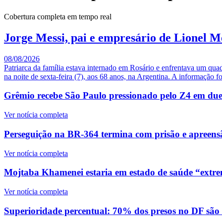
Cobertura completa em tempo real
Jorge Messi, pai e empresário de Lionel M
08/08/2026
Patriarca da família estava internado em Rosário e enfrentava um qua
na noite de sexta-feira (7), aos 68 anos, na Argentina. A informação fo
Grêmio recebe São Paulo pressionado pelo Z4 em duelo
Ver notícia completa
Perseguição na BR-364 termina com prisão e apreensã
Ver notícia completa
Mojtaba Khamenei estaria em estado de saúde “extre
Ver notícia completa
Superioridade percentual: 70% dos presos no DF são