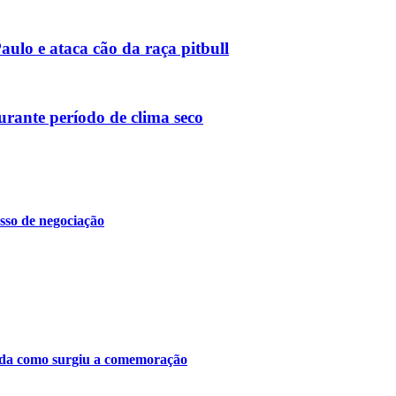
ulo e ataca cão da raça pitbull
urante período de clima seco
sso de negociação
tenda como surgiu a comemoração