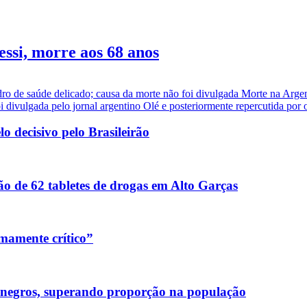
essi, morre aos 68 anos
dro de saúde delicado; causa da morte não foi divulgada Morte na Arge
i divulgada pelo jornal argentino Olé e posteriormente repercutida por ou
 decisivo pelo Brasileirão
o de 62 tabletes de drogas em Alto Garças
mamente crítico”
 negros, superando proporção na população