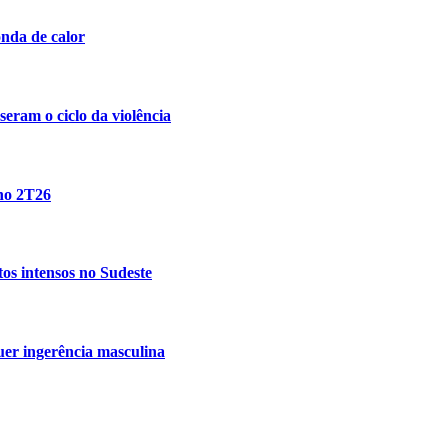
nda de calor
eram o ciclo da violência
 no 2T26
tos intensos no Sudeste
uer ingerência masculina