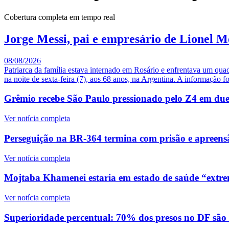
Cobertura completa em tempo real
Jorge Messi, pai e empresário de Lionel M
08/08/2026
Patriarca da família estava internado em Rosário e enfrentava um qua
na noite de sexta-feira (7), aos 68 anos, na Argentina. A informação fo
Grêmio recebe São Paulo pressionado pelo Z4 em duelo
Ver notícia completa
Perseguição na BR-364 termina com prisão e apreensã
Ver notícia completa
Mojtaba Khamenei estaria em estado de saúde “extre
Ver notícia completa
Superioridade percentual: 70% dos presos no DF são