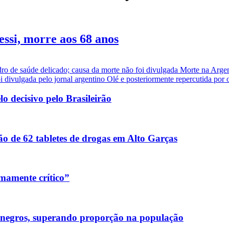
essi, morre aos 68 anos
dro de saúde delicado; causa da morte não foi divulgada Morte na Arge
i divulgada pelo jornal argentino Olé e posteriormente repercutida por ou
 decisivo pelo Brasileirão
o de 62 tabletes de drogas em Alto Garças
mamente crítico”
 negros, superando proporção na população