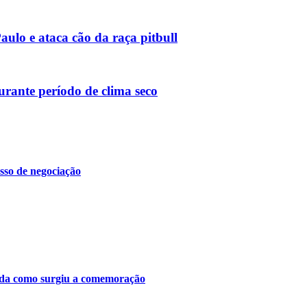
ulo e ataca cão da raça pitbull
urante período de clima seco
sso de negociação
tenda como surgiu a comemoração