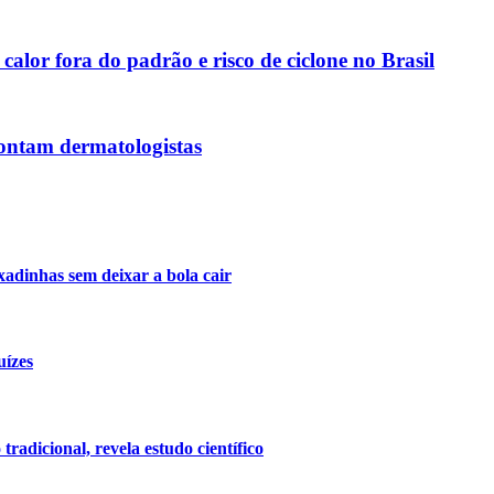
calor fora do padrão e risco de ciclone no Brasil
pontam dermatologistas
xadinhas sem deixar a bola cair
uízes
radicional, revela estudo científico