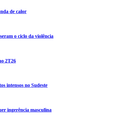
nda de calor
eram o ciclo da violência
 no 2T26
tos intensos no Sudeste
uer ingerência masculina