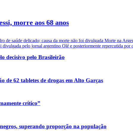
essi, morre aos 68 anos
dro de saúde delicado; causa da morte não foi divulgada Morte na Arge
i divulgada pelo jornal argentino Olé e posteriormente repercutida por ou
 decisivo pelo Brasileirão
o de 62 tabletes de drogas em Alto Garças
mamente crítico”
 negros, superando proporção na população