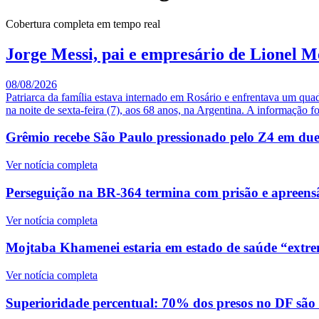
Cobertura completa em tempo real
Jorge Messi, pai e empresário de Lionel M
08/08/2026
Patriarca da família estava internado em Rosário e enfrentava um qua
na noite de sexta-feira (7), aos 68 anos, na Argentina. A informação fo
Grêmio recebe São Paulo pressionado pelo Z4 em duelo
Ver notícia completa
Perseguição na BR-364 termina com prisão e apreensã
Ver notícia completa
Mojtaba Khamenei estaria em estado de saúde “extre
Ver notícia completa
Superioridade percentual: 70% dos presos no DF são