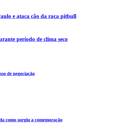
ulo e ataca cão da raça pitbull
urante período de clima seco
sso de negociação
tenda como surgiu a comemoração