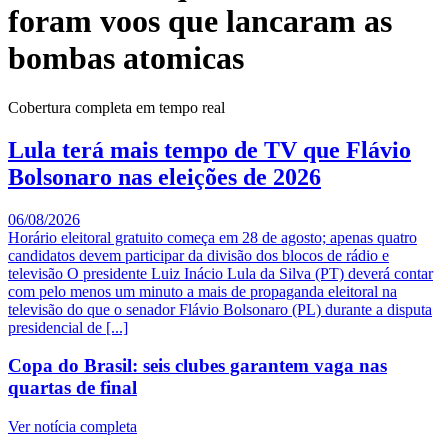
foram voos que lancaram as
bombas atomicas
Cobertura completa em tempo real
Lula terá mais tempo de TV que Flávio
Bolsonaro nas eleições de 2026
06/08/2026
Horário eleitoral gratuito começa em 28 de agosto; apenas quatro
candidatos devem participar da divisão dos blocos de rádio e
televisão O presidente Luiz Inácio Lula da Silva (PT) deverá contar
com pelo menos um minuto a mais de propaganda eleitoral na
televisão do que o senador Flávio Bolsonaro (PL) durante a disputa
presidencial de [...]
Copa do Brasil: seis clubes garantem vaga nas
quartas de final
Ver notícia completa