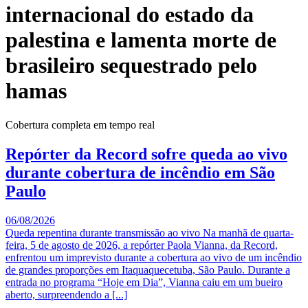
internacional do estado da
palestina e lamenta morte de
brasileiro sequestrado pelo
hamas
Cobertura completa em tempo real
Repórter da Record sofre queda ao vivo
durante cobertura de incêndio em São
Paulo
06/08/2026
Queda repentina durante transmissão ao vivo Na manhã de quarta-
feira, 5 de agosto de 2026, a repórter Paola Vianna, da Record,
enfrentou um imprevisto durante a cobertura ao vivo de um incêndio
de grandes proporções em Itaquaquecetuba, São Paulo. Durante a
entrada no programa “Hoje em Dia”, Vianna caiu em um bueiro
aberto, surpreendendo a [...]