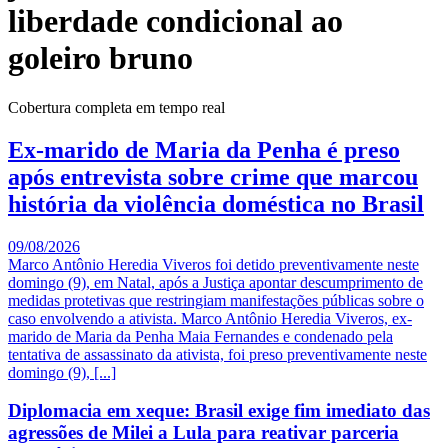
liberdade condicional ao
goleiro bruno
Cobertura completa em tempo real
Ex-marido de Maria da Penha é preso
após entrevista sobre crime que marcou
história da violência doméstica no Brasil
09/08/2026
Marco Antônio Heredia Viveros foi detido preventivamente neste
domingo (9), em Natal, após a Justiça apontar descumprimento de
medidas protetivas que restringiam manifestações públicas sobre o
caso envolvendo a ativista. Marco Antônio Heredia Viveros, ex-
marido de Maria da Penha Maia Fernandes e condenado pela
tentativa de assassinato da ativista, foi preso preventivamente neste
domingo (9), [...]
Diplomacia em xeque: Brasil exige fim imediato das
agressões de Milei a Lula para reativar parceria