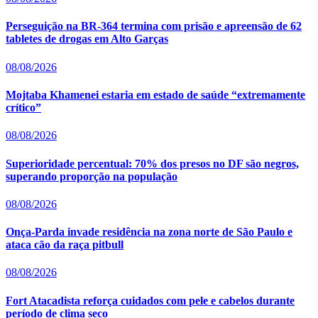
Perseguição na BR-364 termina com prisão e apreensão de 62
tabletes de drogas em Alto Garças
08/08/2026
Mojtaba Khamenei estaria em estado de saúde “extremamente
crítico”
08/08/2026
Superioridade percentual: 70% dos presos no DF são negros,
superando proporção na população
08/08/2026
Onça-Parda invade residência na zona norte de São Paulo e
ataca cão da raça pitbull
08/08/2026
Fort Atacadista reforça cuidados com pele e cabelos durante
período de clima seco