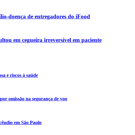
lio-doença de entregadores do iFood
ltou em cegueira irreversível em paciente
a e riscos à saúde
s por omissão na segurança de voo
ncêndio em São Paulo