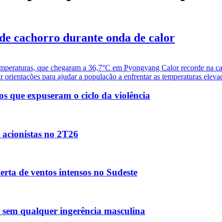
de cachorro durante onda de calor
tas temperaturas, que chegaram a 36,7°C em Pyongyang Calor recorde na 
orientações para ajudar a população a enfrentar as temperaturas elevada
s que expuseram o ciclo da violência
s acionistas no 2T26
erta de ventos intensos no Sudeste
a sem qualquer ingerência masculina