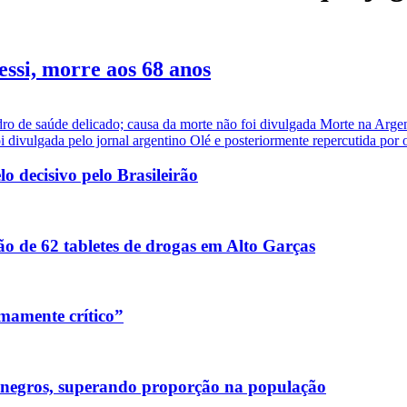
essi, morre aos 68 anos
dro de saúde delicado; causa da morte não foi divulgada Morte na Arge
i divulgada pelo jornal argentino Olé e posteriormente repercutida por ou
 decisivo pelo Brasileirão
o de 62 tabletes de drogas em Alto Garças
mamente crítico”
 negros, superando proporção na população