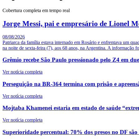
Cobertura completa em tempo real
Jorge Messi, pai e empresário de Lionel M
08/08/2026
Patriarca da família estava internado em Rosário e enfrentava um qua
na noite de sexta-feira (7), aos 68 anos, na Argentina. A informação fo
Grêmio recebe São Paulo pressionado pelo Z4 em duelo
Ver notícia completa
Perseguição na BR-364 termina com prisão e apreensã
Ver notícia completa
Mojtaba Khamenei estaria em estado de saúde “extre
Ver notícia completa
Superioridade percentual: 70% dos presos no DF são