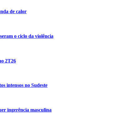
nda de calor
eram o ciclo da violência
 no 2T26
tos intensos no Sudeste
uer ingerência masculina