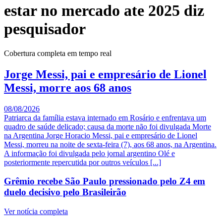
estar no mercado ate 2025 diz
pesquisador
Cobertura completa em tempo real
Jorge Messi, pai e empresário de Lionel
Messi, morre aos 68 anos
08/08/2026
Patriarca da família estava internado em Rosário e enfrentava um
quadro de saúde delicado; causa da morte não foi divulgada Morte
na Argentina Jorge Horacio Messi, pai e empresário de Lionel
Messi, morreu na noite de sexta-feira (7), aos 68 anos, na Argentina.
A informação foi divulgada pelo jornal argentino Olé e
posteriormente repercutida por outros veículos [...]
Grêmio recebe São Paulo pressionado pelo Z4 em
duelo decisivo pelo Brasileirão
Ver notícia completa