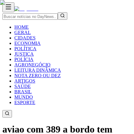
HOME
GERAL
CIDADES
ECONOMIA
POLÍTICA
JUSTIÇA
POLÍCIA
AGRONEGÓCIO
LEITURA DINÂMICA
NOTA ZERO OU DEZ
ARTIGOS
SAÚDE
BRASIL
MUNDO
ESPORTE
aviao com 389 a bordo tem