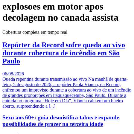
explosoes em motor apos
decolagem no canada assista
Cobertura completa em tempo real
Repórter da Record sofre queda ao vivo
durante cobertura de incêndio em São
Paulo
06/08/2026
Queda repentina durante transmissão ao vivo Na manhã de quarta-
feira, 5 de agosto de 2026, a repórter Paola Vianna, da Record,
enfrentou um imprevisto durante a cobertura ao vivo de um incêndio
de grandes proporções em Itaquaquecetuba, São Paulo. Durante a
entrada no programa “Hoje em Dia”, Vianna caiu em um bueiro
aberto, surpreendendo a [...]
Sexo aos 60+: guia desmistifica tabus e expande
possibilidades de prazer na terceira idade