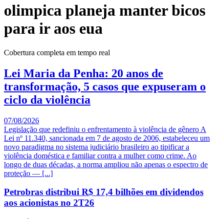
olimpica planeja manter bicos
para ir aos eua
Cobertura completa em tempo real
Lei Maria da Penha: 20 anos de
transformação, 5 casos que expuseram o
ciclo da violência
07/08/2026
Legislação que redefiniu o enfrentamento à violência de gênero A
Lei nº 11.340, sancionada em 7 de agosto de 2006, estabeleceu um
novo paradigma no sistema judiciário brasileiro ao tipificar a
violência doméstica e familiar contra a mulher como crime. Ao
longo de duas décadas, a norma ampliou não apenas o espectro de
proteção — [...]
Petrobras distribui R$ 17,4 bilhões em dividendos
aos acionistas no 2T26