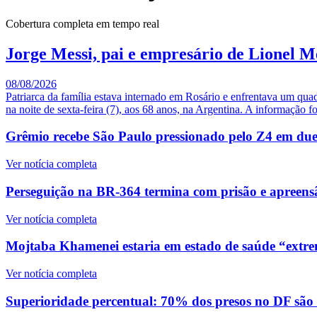
Cobertura completa em tempo real
Jorge Messi, pai e empresário de Lionel M
08/08/2026
Patriarca da família estava internado em Rosário e enfrentava um qua
na noite de sexta-feira (7), aos 68 anos, na Argentina. A informação fo
Grêmio recebe São Paulo pressionado pelo Z4 em duelo
Ver notícia completa
Perseguição na BR-364 termina com prisão e apreensã
Ver notícia completa
Mojtaba Khamenei estaria em estado de saúde “extre
Ver notícia completa
Superioridade percentual: 70% dos presos no DF são