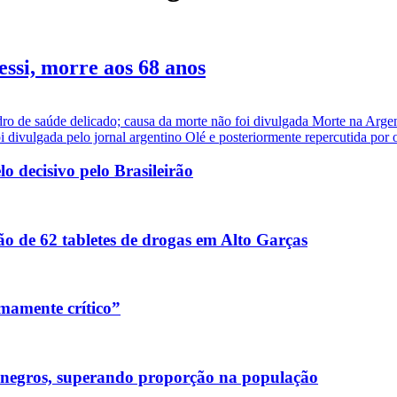
essi, morre aos 68 anos
dro de saúde delicado; causa da morte não foi divulgada Morte na Arge
i divulgada pelo jornal argentino Olé e posteriormente repercutida por ou
 decisivo pelo Brasileirão
o de 62 tabletes de drogas em Alto Garças
mamente crítico”
 negros, superando proporção na população