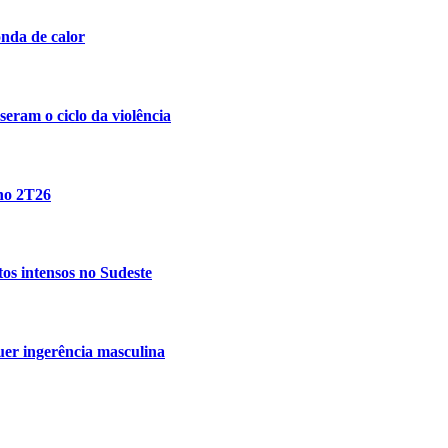
nda de calor
eram o ciclo da violência
 no 2T26
tos intensos no Sudeste
uer ingerência masculina