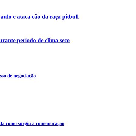
ulo e ataca cão da raça pitbull
urante período de clima seco
sso de negociação
tenda como surgiu a comemoração