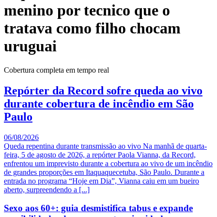
menino por tecnico que o
tratava como filho chocam
uruguai
Cobertura completa em tempo real
Repórter da Record sofre queda ao vivo
durante cobertura de incêndio em São
Paulo
06/08/2026
Queda repentina durante transmissão ao vivo Na manhã de quarta-
feira, 5 de agosto de 2026, a repórter Paola Vianna, da Record,
enfrentou um imprevisto durante a cobertura ao vivo de um incêndio
de grandes proporções em Itaquaquecetuba, São Paulo. Durante a
entrada no programa “Hoje em Dia”, Vianna caiu em um bueiro
aberto, surpreendendo a [...]
Sexo aos 60+: guia desmistifica tabus e expande