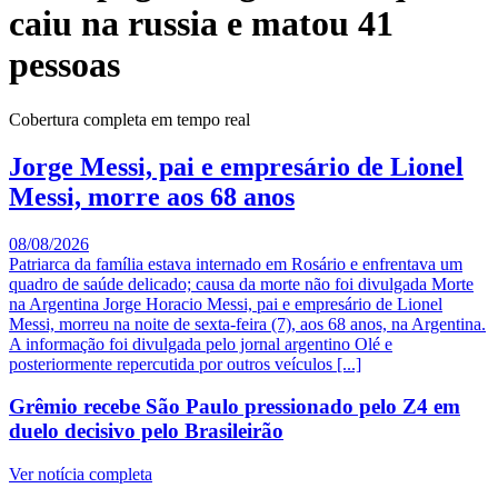
caiu na russia e matou 41
pessoas
Cobertura completa em tempo real
Jorge Messi, pai e empresário de Lionel
Messi, morre aos 68 anos
08/08/2026
Patriarca da família estava internado em Rosário e enfrentava um
quadro de saúde delicado; causa da morte não foi divulgada Morte
na Argentina Jorge Horacio Messi, pai e empresário de Lionel
Messi, morreu na noite de sexta-feira (7), aos 68 anos, na Argentina.
A informação foi divulgada pelo jornal argentino Olé e
posteriormente repercutida por outros veículos [...]
Grêmio recebe São Paulo pressionado pelo Z4 em
duelo decisivo pelo Brasileirão
Ver notícia completa