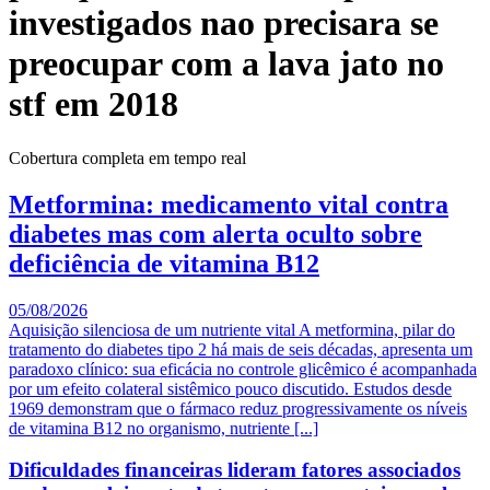
investigados nao precisara se
preocupar com a lava jato no
stf em 2018
Cobertura completa em tempo real
Metformina: medicamento vital contra
diabetes mas com alerta oculto sobre
deficiência de vitamina B12
05/08/2026
Aquisição silenciosa de um nutriente vital A metformina, pilar do
tratamento do diabetes tipo 2 há mais de seis décadas, apresenta um
paradoxo clínico: sua eficácia no controle glicêmico é acompanhada
por um efeito colateral sistêmico pouco discutido. Estudos desde
1969 demonstram que o fármaco reduz progressivamente os níveis
de vitamina B12 no organismo, nutriente [...]
Dificuldades financeiras lideram fatores associados