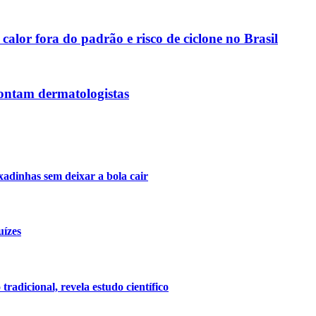
calor fora do padrão e risco de ciclone no Brasil
pontam dermatologistas
xadinhas sem deixar a bola cair
uízes
radicional, revela estudo científico