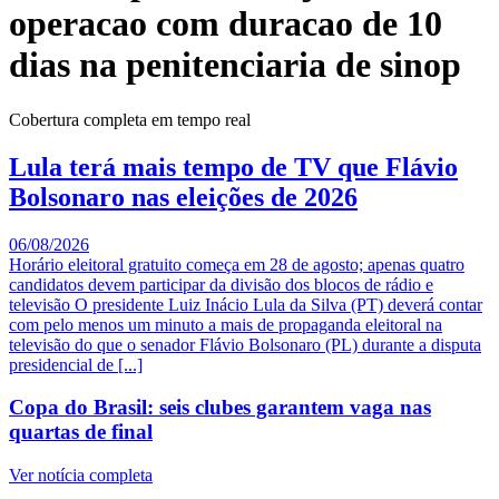
operacao com duracao de 10
dias na penitenciaria de sinop
Cobertura completa em tempo real
Lula terá mais tempo de TV que Flávio
Bolsonaro nas eleições de 2026
06/08/2026
Horário eleitoral gratuito começa em 28 de agosto; apenas quatro
candidatos devem participar da divisão dos blocos de rádio e
televisão O presidente Luiz Inácio Lula da Silva (PT) deverá contar
com pelo menos um minuto a mais de propaganda eleitoral na
televisão do que o senador Flávio Bolsonaro (PL) durante a disputa
presidencial de [...]
Copa do Brasil: seis clubes garantem vaga nas
quartas de final
Ver notícia completa