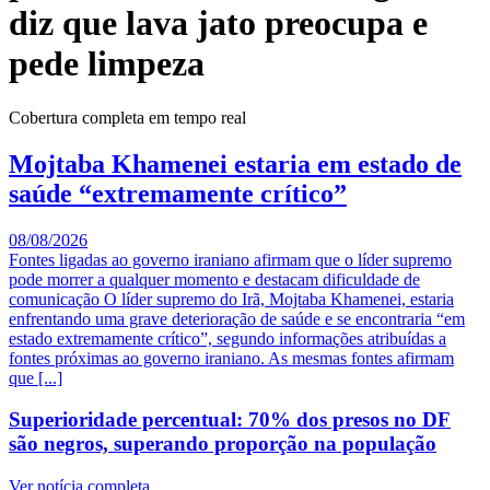
diz que lava jato preocupa e
pede limpeza
Cobertura completa em tempo real
Mojtaba Khamenei estaria em estado de
saúde “extremamente crítico”
08/08/2026
Fontes ligadas ao governo iraniano afirmam que o líder supremo
pode morrer a qualquer momento e destacam dificuldade de
comunicação O líder supremo do Irã, Mojtaba Khamenei, estaria
enfrentando uma grave deterioração de saúde e se encontraria “em
estado extremamente crítico”, segundo informações atribuídas a
fontes próximas ao governo iraniano. As mesmas fontes afirmam
que [...]
Superioridade percentual: 70% dos presos no DF
são negros, superando proporção na população
Ver notícia completa