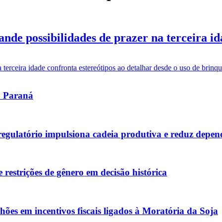
ande possibilidades de prazer na terceira i
terceira idade confronta estereótipos ao detalhar desde o uso de brinq
no Paraná
 regulatório impulsiona cadeia produtiva e reduz depe
restrições de gênero em decisão histórica
ões em incentivos fiscais ligados à Moratória da Soja