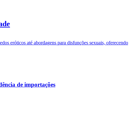
dade
uedos eróticos até abordagens para disfunções sexuais, oferecendo
ndência de importações