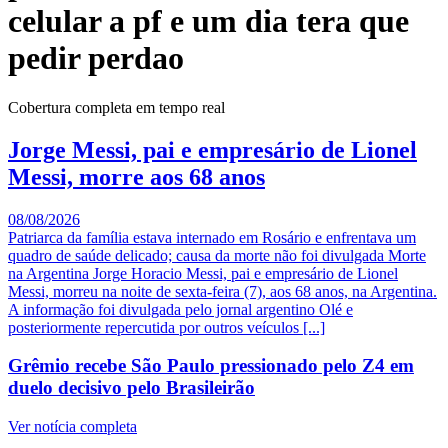
celular a pf e um dia tera que
pedir perdao
Cobertura completa em tempo real
Jorge Messi, pai e empresário de Lionel
Messi, morre aos 68 anos
08/08/2026
Patriarca da família estava internado em Rosário e enfrentava um
quadro de saúde delicado; causa da morte não foi divulgada Morte
na Argentina Jorge Horacio Messi, pai e empresário de Lionel
Messi, morreu na noite de sexta-feira (7), aos 68 anos, na Argentina.
A informação foi divulgada pelo jornal argentino Olé e
posteriormente repercutida por outros veículos [...]
Grêmio recebe São Paulo pressionado pelo Z4 em
duelo decisivo pelo Brasileirão
Ver notícia completa