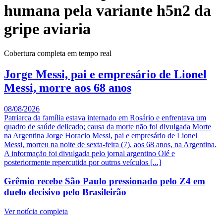
humana pela variante h5n2 da
gripe aviaria
Cobertura completa em tempo real
Jorge Messi, pai e empresário de Lionel
Messi, morre aos 68 anos
08/08/2026
Patriarca da família estava internado em Rosário e enfrentava um
quadro de saúde delicado; causa da morte não foi divulgada Morte
na Argentina Jorge Horacio Messi, pai e empresário de Lionel
Messi, morreu na noite de sexta-feira (7), aos 68 anos, na Argentina.
A informação foi divulgada pelo jornal argentino Olé e
posteriormente repercutida por outros veículos [...]
Grêmio recebe São Paulo pressionado pelo Z4 em
duelo decisivo pelo Brasileirão
Ver notícia completa