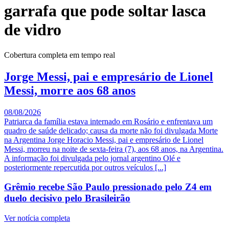
garrafa que pode soltar lasca
de vidro
Cobertura completa em tempo real
Jorge Messi, pai e empresário de Lionel
Messi, morre aos 68 anos
08/08/2026
Patriarca da família estava internado em Rosário e enfrentava um
quadro de saúde delicado; causa da morte não foi divulgada Morte
na Argentina Jorge Horacio Messi, pai e empresário de Lionel
Messi, morreu na noite de sexta-feira (7), aos 68 anos, na Argentina.
A informação foi divulgada pelo jornal argentino Olé e
posteriormente repercutida por outros veículos [...]
Grêmio recebe São Paulo pressionado pelo Z4 em
duelo decisivo pelo Brasileirão
Ver notícia completa