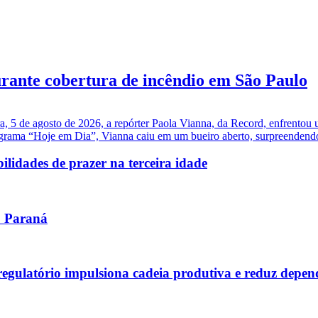
urante cobertura de incêndio em São Paulo
a, 5 de agosto de 2026, a repórter Paola Vianna, da Record, enfrentou 
grama “Hoje em Dia”, Vianna caiu em um bueiro aberto, surpreendendo 
ilidades de prazer na terceira idade
no Paraná
 regulatório impulsiona cadeia produtiva e reduz depe