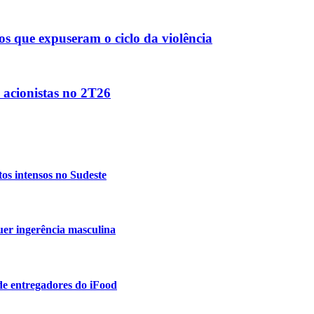
s que expuseram o ciclo da violência
s acionistas no 2T26
tos intensos no Sudeste
uer ingerência masculina
de entregadores do iFood