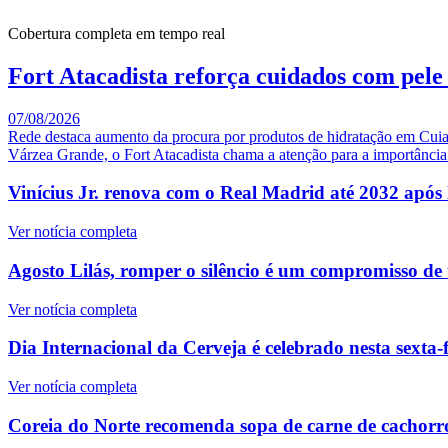
Cobertura completa em tempo real
Fort Atacadista reforça cuidados com pele 
07/08/2026
Rede destaca aumento da procura por produtos de hidratação em Cui
Várzea Grande, o Fort Atacadista chama a atenção para a importância d
Vinícius Jr. renova com o Real Madrid até 2032 após
Ver notícia completa
Agosto Lilás, romper o silêncio é um compromisso de 
Ver notícia completa
Dia Internacional da Cerveja é celebrado nesta sext
Ver notícia completa
Coreia do Norte recomenda sopa de carne de cachorr