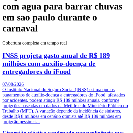
com agua para barrar chuvas
em sao paulo durante o
carnaval
Cobertura completa em tempo real
INSS projeta gasto anual de R$ 189
milhões com auxílio-doença de
entregadores do iFood
07/08/2026
O Instituto Nacional do Seguro Social (INSS) estima que os
pagamentos de auxílio-doença a entregadores do iFood, afastados
por acidentes, podem atingir R$ 189 milhões anuais, conforme
projeções baseadas em dados da Metlife e do Ministério Público do
Trabalho (MPT). A variação depende da incidência de sinistros,
desde R$ 8 milhões em cenário otimista até R$ 189 milhões em
projeção pessimista.
Cirurgião plástico condenado por negligência que