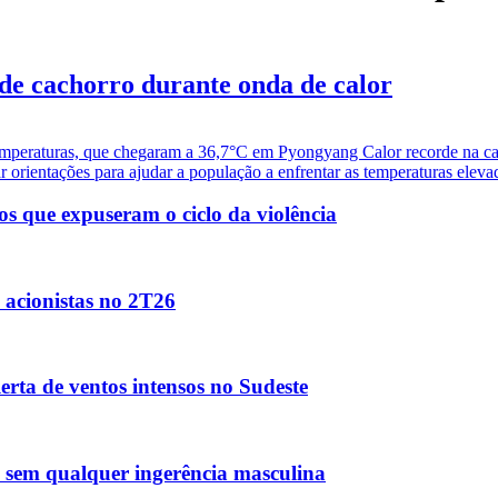
de cachorro durante onda de calor
tas temperaturas, que chegaram a 36,7°C em Pyongyang Calor recorde na 
orientações para ajudar a população a enfrentar as temperaturas elevada
s que expuseram o ciclo da violência
s acionistas no 2T26
erta de ventos intensos no Sudeste
a sem qualquer ingerência masculina