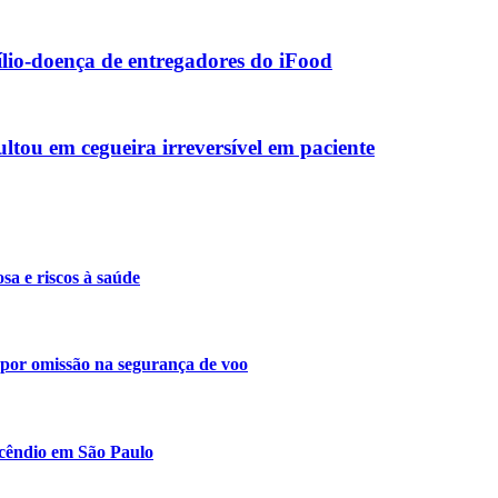
lio-doença de entregadores do iFood
ltou em cegueira irreversível em paciente
a e riscos à saúde
s por omissão na segurança de voo
ncêndio em São Paulo