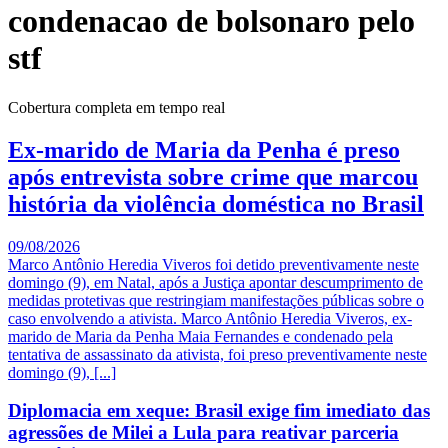
condenacao de bolsonaro pelo
stf
Cobertura completa em tempo real
Ex-marido de Maria da Penha é preso
após entrevista sobre crime que marcou
história da violência doméstica no Brasil
09/08/2026
Marco Antônio Heredia Viveros foi detido preventivamente neste
domingo (9), em Natal, após a Justiça apontar descumprimento de
medidas protetivas que restringiam manifestações públicas sobre o
caso envolvendo a ativista. Marco Antônio Heredia Viveros, ex-
marido de Maria da Penha Maia Fernandes e condenado pela
tentativa de assassinato da ativista, foi preso preventivamente neste
domingo (9), [...]
Diplomacia em xeque: Brasil exige fim imediato das
agressões de Milei a Lula para reativar parceria