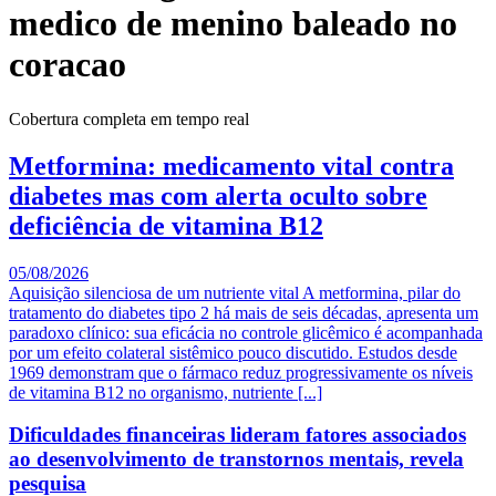
medico de menino baleado no
coracao
Cobertura completa em tempo real
Metformina: medicamento vital contra
diabetes mas com alerta oculto sobre
deficiência de vitamina B12
05/08/2026
Aquisição silenciosa de um nutriente vital A metformina, pilar do
tratamento do diabetes tipo 2 há mais de seis décadas, apresenta um
paradoxo clínico: sua eficácia no controle glicêmico é acompanhada
por um efeito colateral sistêmico pouco discutido. Estudos desde
1969 demonstram que o fármaco reduz progressivamente os níveis
de vitamina B12 no organismo, nutriente [...]
Dificuldades financeiras lideram fatores associados
ao desenvolvimento de transtornos mentais, revela
pesquisa