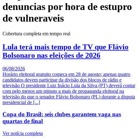
denuncias por hora de estupro
de vulneraveis
Cobertura completa em tempo real
Lula terá mais tempo de TV que Flávio
Bolsonaro nas eleições de 2026
06/08/2026
Horário eleitoral gratuito começa em 28 de agosto; apenas quatro
candidatos devem participar da divisão dos blocos de rádio e
televisão O presidente Luiz Inácio Lula da Silva (PT) deverá contar
com pelo menos um minuto a mais de propaganda eleitoral na
televisão do que o senador Flávio Bolsonaro (PL) durante a disputa
presidencial de [...]
Copa do Brasil: seis clubes garantem vaga nas
quartas de final
Ver notícia completa