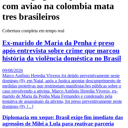
com aviao na colombia mata
tres brasileiros
Cobertura completa em tempo real
Ex-marido de Maria da Penha é preso
após entrevista sobre crime que marcou
história da violência doméstica no Brasil
09/08/2026
Marco Antônio Heredia Viveros foi detido preventivamente neste
domingo (9), em Natal, após a Justiça apontar descumprimento de
medidas protetivas que restringiam manifestações públicas sobre o
caso envolvendo a ativista. Marco Antônio Heredia Viveros, ex-
marido de Maria da Penha Maia Fernandes e condenado pela
tentativa de assassinato da ativista, foi preso preventivamente neste
domingo (9), [...]
Diplomacia em xeque: Brasil exige fim imediato das
agressões de Milei a Lula para reativar parceria