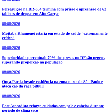
Perseguição na BR-364 termina com prisão e apreensão de 62
tabletes de drogas em Alto Garças
08/08/2026
Mojtaba Khamenei estaria em estado de saúde “extremamente
crítico”
08/08/2026
Superioridade percentual: 70% dos presos no DF são negros,
superando proporção na população
08/08/2026
Onça-Parda invade residência na zona norte de São Paulo e
ataca cão da raça pitbull
08/08/2026
Fort Atacadista reforça cuidados com pele e cabelos durante
período de clima seco