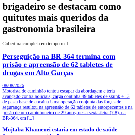
brigadeiro se destacam como
quitutes mais queridos da
gastronomia brasileira
Cobertura completa em tempo real
Perseguição na BR-364 termina com
prisão e apreensão de 62 tabletes de
drogas em Alto Garças
08/08/2026
Motorista de caminhão tentou escapar da abordagem e teria
avançado contra policiais; carga continha 49 tabletes de skunk e 13
de pasta base de cocaína Uma operação conjunta das forças de
segurança resultou na apreensão de 62 tabletes de entorpecentes e na
prisão de um caminhoneiro de 29 anos, nesta sexta-feira (7.8), na
BR-364, em [...]
Mojtaba Khamenei estaria em estado de saúde