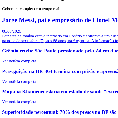
Cobertura completa em tempo real
Jorge Messi, pai e empresário de Lionel M
08/08/2026
Patriarca da família estava internado em Rosário e enfrentava um qua
na noite de sexta-feira (7), aos 68 anos, na Argentina. A informação fo
Grêmio recebe São Paulo pressionado pelo Z4 em duelo
Ver notícia completa
Perseguição na BR-364 termina com prisão e apreensã
Ver notícia completa
Mojtaba Khamenei estaria em estado de saúde “extre
Ver notícia completa
Superioridade percentual: 70% dos presos no DF são