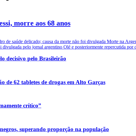
essi, morre aos 68 anos
dro de saúde delicado; causa da morte não foi divulgada Morte na Arge
i divulgada pelo jornal argentino Olé e posteriormente repercutida por ou
 decisivo pelo Brasileirão
o de 62 tabletes de drogas em Alto Garças
mamente crítico”
 negros, superando proporção na população