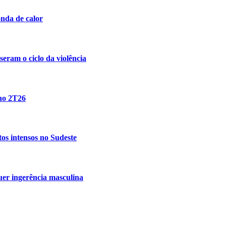
nda de calor
eram o ciclo da violência
 no 2T26
tos intensos no Sudeste
uer ingerência masculina