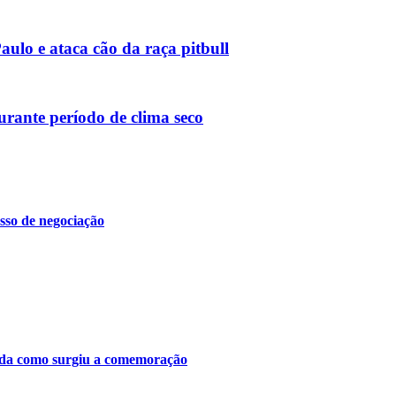
ulo e ataca cão da raça pitbull
urante período de clima seco
sso de negociação
tenda como surgiu a comemoração