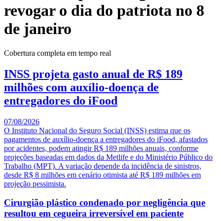
revogar o dia do patriota no 8
de janeiro
Cobertura completa em tempo real
INSS projeta gasto anual de R$ 189
milhões com auxílio-doença de
entregadores do iFood
07/08/2026
O Instituto Nacional do Seguro Social (INSS) estima que os
pagamentos de auxílio-doença a entregadores do iFood, afastados
por acidentes, podem atingir R$ 189 milhões anuais, conforme
projeções baseadas em dados da Metlife e do Ministério Público do
Trabalho (MPT). A variação depende da incidência de sinistros,
desde R$ 8 milhões em cenário otimista até R$ 189 milhões em
projeção pessimista.
Cirurgião plástico condenado por negligência que
resultou em cegueira irreversível em paciente