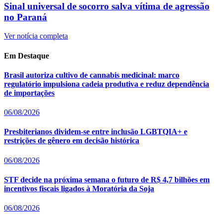
Sinal universal de socorro salva vítima de agressão
no Paraná
Ver notícia completa
Em Destaque
Brasil autoriza cultivo de cannabis medicinal: marco
regulatório impulsiona cadeia produtiva e reduz dependência
de importações
06/08/2026
Presbiterianos dividem-se entre inclusão LGBTQIA+ e
restrições de gênero em decisão histórica
06/08/2026
STF decide na próxima semana o futuro de R$ 4,7 bilhões em
incentivos fiscais ligados à Moratória da Soja
06/08/2026