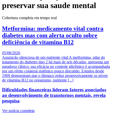
preservar sua saude mental
Cobertura completa em tempo real
Metformina: medicamento vital contra
diabetes mas com alerta oculto sobre
deficiência de vitamina B12
05/08/2026
Aquisição silenciosa de um nutriente vital A metformina, pilar do
tratamento do diabetes tipo 2 há mais de seis décadas, apresenta um
paradoxo clínico: sua eficácia no controle glicêmico é acompanhada
por um efeito colateral sistêmico pouco discutido. Estudos desde
1969 demonstram que o fármaco reduz progressivamente os níveis
de vitamina B12 no organismo, nutriente [...]
Dificuldades financeiras lideram fatores associados
ao desenvolvimento de transtornos mentais, revela
pesquisa
Ver notícia completa