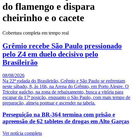
do flamengo e dispara
cheirinho e o cacete
Cobertura completa em tempo real
Grêmio recebe São Paulo pressionado
pelo Z4 em duelo decisivo pelo
Brasileirão
08/08/2026
Na 22ª rodada do Brasileirão, Grêmio e São Paulo se enfrentam
neste sábado, 8, às 16h, na Arena do Grêmio, em Porto Alegre. O
Tricolor gaúcho, na zona de rebaixamento, busca a vitória para
escapar da 17ª posição, enquanto o São Paulo, com mais tempo de
preparação, almeja pontuar e ascender na tabela.
Perseguição na BR-364 termina com prisão e
apreensão de 62 tabletes de drogas em Alto Garças
Ver notícia completa