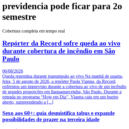
previdencia pode ficar para 2o
semestre
Cobertura completa em tempo real
Repórter da Record sofre queda ao vivo
durante cobertura de incêndio em São
Paulo
06/08/2026
Queda repentina durante transmissão ao vivo Na manhã de quarta-
feira, 5 de agosto de 2026, a repórter Paola Vianna, da Record,
enfrentou um imprevisto durante a cobertura ao vivo de um incêndio
de grandes proporções em Itaquaquecetuba, São Paulo. Durante a
entrada no programa “Hoje em Dia”, Vianna caiu em um bueiro
aberto, surpreendendo a [...]
Sexo aos 60+: guia desmistifica tabus e expande
possibilidades de prazer na terceira idade