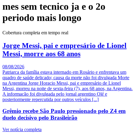
mes sem tecnico ja e o 2o
periodo mais longo
Cobertura completa em tempo real
Jorge Messi, pai e empresário de Lionel
Messi, morre aos 68 anos
08/08/2026
Patriarca da família estava internado em Rosário e enfrentava um
quadro de saúde delicado; causa da morte não foi divulgada Morte
na Argentina Jorge Horacio Messi, pai e empresário de Lionel
Messi, morreu na noite de sexta-feira (7), aos 68 anos, na Argentina.
A informação foi divulgada pelo jornal argentino Olé e
posteriormente repercutida por outros veículos [...]
Grêmio recebe São Paulo pressionado pelo Z4 em
duelo decisivo pelo Brasileirão
Ver notícia completa