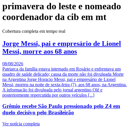
primavera do leste e nomeado
coordenador da cib em mt
Cobertura completa em tempo real
Jorge Messi, pai e empresário de Lionel
Messi, morre aos 68 anos
08/08/2026
Patriarca da família estava internado em Rosário e enfrentava um
quadro de saúde delicado; causa da morte não foi divulgada Morte
na Argentina Jorge Horacio Messi, pai e empresário de Lionel
Messi, morreu na noite de sexta-feira (7), aos 68 anos, na Argentina.
A informação foi divulgada pelo jornal argentino Olé e
posteriormente repercutida por outros veículos [...]
Grêmio recebe São Paulo pressionado pelo Z4 em
duelo decisivo pelo Brasileirão
Ver notícia completa