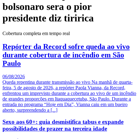
bolsonaro sera o pior
presidente diz tiririca
Cobertura completa em tempo real
Repórter da Record sofre queda ao vivo
durante cobertura de incêndio em São
Paulo
06/08/2026
Queda repentina durante transmissão ao vivo Na manhã de quarta-
feira, 5 de agosto de 2026, a repórter Paola Vianna, da Record,
enfrentou um imprevisto durante a cobertura ao vivo de um incêndio
de grandes proporções em Itaquaquecetuba, São Paulo. Durante a
entrada no programa “Hoje em Dia”, Vianna caiu em um bueiro
aberto, surpreendendo a [...]
Sexo aos 60+: guia desmistifica tabus e expande
possibilidades de prazer na terceira idade