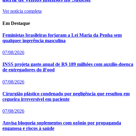
Ver notícia completa
Em Destaque
Feministas brasileiras forjaram a Lei Maria da Penha sem
qualquer ingerência masculina
07/08/2026
INSS projeta gasto anual de R$ 189 milhões com auxílio-doença
de entregadores do iFood
07/08/2026
Cirurgião plástico condenado por negligência que resultou em
cegueira irreversível em paciente
07/08/2026
Anvisa bloqueia suplementos com ozônio por propaganda
enganosa e riscos à saúde